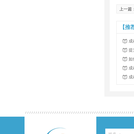
上一篇
【推
成
提
如
成
成