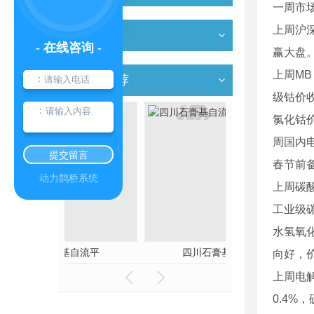
一周市场回
上周沪深
其他
- 在线咨询 -
赢大盘
上周MB
热门推荐
：
级钴价收
：
氯化钴价
周国内电
提交留言
春节前
动力鹊桥系统
上周碳酸
工业级碳
水氢氧化
自流平
四川石膏基自流平
成都水泥
向好，
上周电解
0.4%