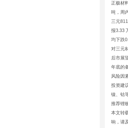
正极材料
吨，周内
三元81
报3.3
均下跌
对三元
后市展
年底的
风险因
投资建议
镍、钴
推荐锂
本文转
响，请