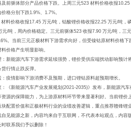
及前驱体部分产品价格下跌。上周三元523 材料价格收报10.25 万元
价格分别下跌1.9%、1.7%。
1 材料价格收报17.45 万元/吨，钴酸锂价格收报22.25 万元/吨
3 万元/吨，周内价格稳定。三元前驱体523 收报7.90 万元/吨，三
0.6%。当前三元正极材料下游需求向好，但受镍钴原材料价格
材料价格产生明显影响。
望：新能源汽车下游需求延续强势，锂价受供应端扰动影响预计
备货行情止跌反弹。
素：疫情影响下游消费不及预期，进口锂钴原料超预期增长。
：《新能源汽车产业发展规划(2021-2035)》发布，新能源
等资源的保障能力，为上游原材料环节带来显著利好。当前锂价
板块配置价值和正极材料行业的业绩改善逻辑，重点推荐赣锋锂
载自见能源之新，内容均来自于互联网，不代表本站观点，内容
及时联系我们予以删除！