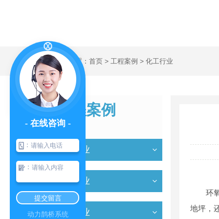
当前位置：
首页
>
工程案例
>
化工行业
工程案例
- 在线咨询 -
CASE
：
机械行业
：
食品行业
环
提交留言
地坪，
医药行业
动力鹊桥系统