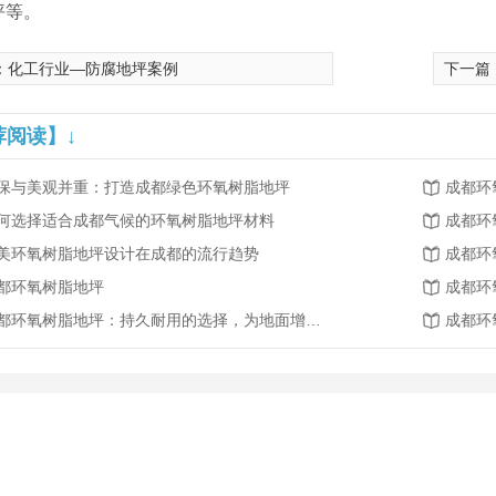
坪等。
：
化工行业—防腐地坪案例
下一篇
荐阅读】↓
保与美观并重：打造成都绿色环氧树脂地坪
成都环
何选择适合成都气候的环氧树脂地坪材料
成都环
美环氧树脂地坪设计在成都的流行趋势
成都环
都环氧树脂地坪
成都环
成都环氧树脂地坪：持久耐用的选择，为地面增添亮丽光彩
成都环
基自流平
成都水泥基自流平