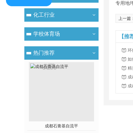
专用地
化工行业
上一篇
学校体育场
【推
环
热门推荐
如
精
成
坪应用
成都石膏基自流平
四川石膏